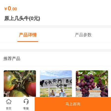
0
￥
.00
原上几头牛(0元)
产品详情
产品参数
推荐产品
马上咨询
水果西红柿
原上几头牛(0元)
葡萄
首页
客服