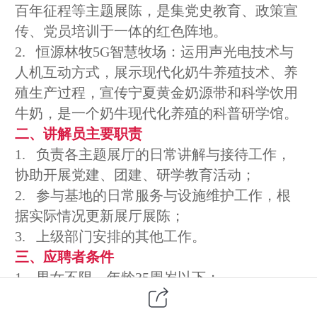
百年征程等主题展陈
，
是集党史教育、政策宣
传、党员培训于一体的
红色
阵地
。
2.
恒源林牧
5G
智慧牧场：运用声光电技术与
人机互动方式，展示现代化奶牛养殖技术、养
殖生产过程，宣传宁夏黄金奶源带和科学饮用
牛奶，是一个奶牛现代化养殖的科普研学馆。
二、讲解员主要
职责
1.
负责各主题展厅的日常讲解
与
接待工作
，
协助
开展党建
、
团建、研学
教育活动；
2.
参与基地的日常服务与设施维护工作，根
据实际情况更新
展厅
展陈
；
3.
上级部门安排的其他工作
。
三、应聘者条件
1.
男女不限，年龄
35
周岁以下；
2.
政治立场坚定，思想品德优良，深刻理解